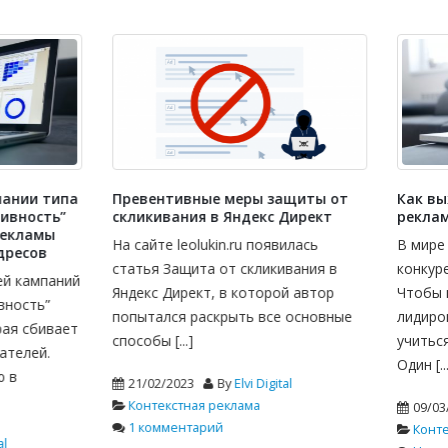
нтивные меры защиты от
Как выжать максимум из а
ивания в Яндекс Директ
рекламы конкурентов
те leolukin.ru появилась
В мире digital-маркетинга
 Защита от скликивания в
конкуренция высока как никог
 Директ, в которой автор
Чтобы не просто выживать, а
ался раскрыть все основные
лидировать, необходимо пос
 [...]
учиться и совершенствоватьс
Один [...]
2/2023
By
Elvi Digital
екстная реклама
09/03/2025
By
Elvi Digital
мментарий
Контекстная реклама