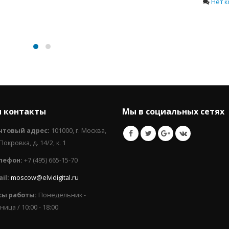
Нет комментариев
 контакты
Мы в социальных сетях
чтовый адрес:
101000, г. Москва,
 Покровка, д. 14/2, к. 1
лефон:
+7 (495) 665-15-70
il:
moscow@elvidigital.ru
сы работы:
Понедельник -
ница / 10:00 - 18:00