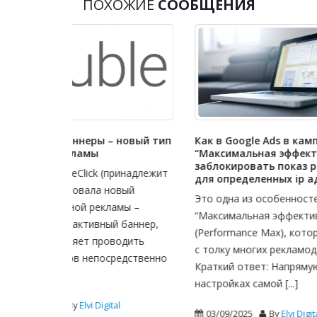
ПОХОЖИЕ
СООБЩЕНИЯ
 новый тип
Как в Google Ads в кампании типа
Преве
“Максимальная эффективность”
склик
заблокировать показ рекламы
принадлежит
На сай
для определенных ip адресов
новый
статья
Это одна из особенностей кампаний
амы –
Яндекс
“Максимальная эффективность”
й баннер,
попыт
(Performance Max), которая сбивает
водить
способы
с толку многих рекламодателей.
редственно
Краткий ответ: Напрямую в
21/0
настройках самой [...]
Конт
1 ко
tal
03/09/2025
By
Elvi Digital