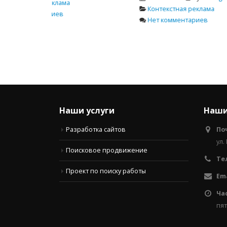
Контекстная реклама
Нет комментариев
Наши услуги
Наши
Разработка сайтов
По
ул.
Поисковое продвижение
Те
Проект по поиску работы
Ema
Ча
пят