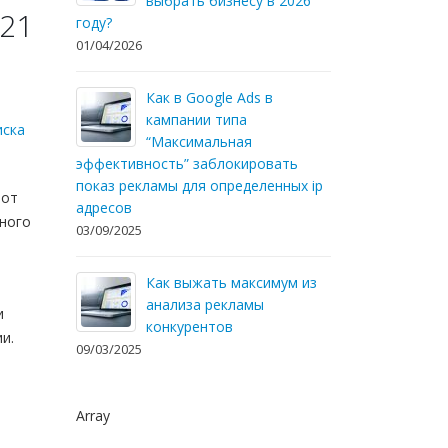
выбрать бизнесу в 2026
021
году?
01/04/2026
Как в Google Ads в
кампании типа
иска
“Максимальная
эффективность” заблокировать
показ рекламы для определенных ip
 от
адресов
тного
03/09/2025
Как выжать максимум из
анализа рекламы
и
конкурентов
и.
09/03/2025
Array