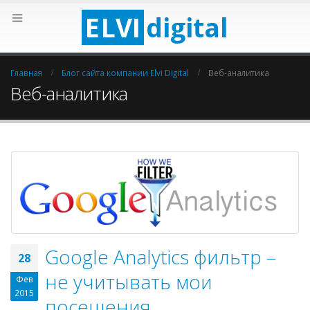
E
LV
I
digital
Главная
Блог сайта компании Elvi Digital
Веб-аналитика
Веб-аналитика
Google Analytics фильтр –
28
не учитывать мои
Фев
2015
посещения