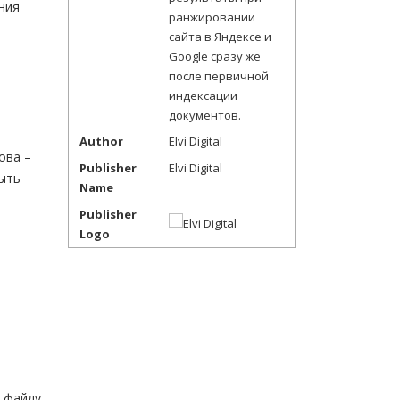
ния
ранжировании
сайта в Яндексе и
Google сразу же
после первичной
индексации
документов.
Author
Elvi Digital
ова –
Publisher
Elvi Digital
быть
Name
Publisher
Logo
у файлу