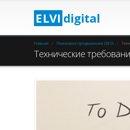
E
LV
I
digital
Главная
Поисковое продвижение (SEO)
Техн
Технические требования