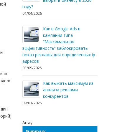
выбрать бизнесу в 2026
ной
году?
01/04/2026
Как в Google Ads в
кампании типа
“Максимальная
эффективность” заблокировать
ны
показ рекламы для определенных ip
адресов
03/09/2025
и не
здел/
Как выжать максимум из
анализа рекламы
конкурентов
09/03/2025
один
горий)
Array
Summary