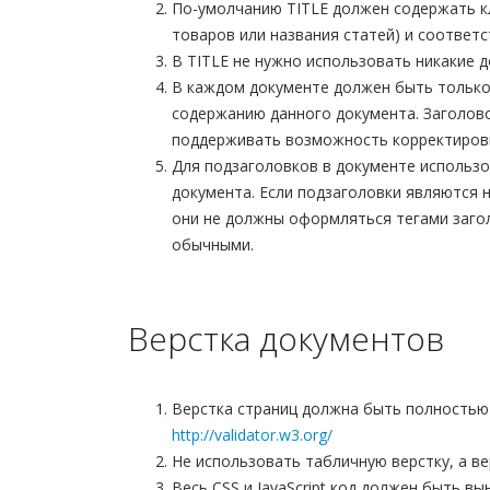
По-умолчанию TITLE должен содержать к
товаров или названия статей) и соответ
В TITLE не нужно использовать никакие д
В каждом документе должен быть только
содержанию данного документа. Заголов
поддерживать возможность корректировк
Для подзаголовков в документе использ
документа. Если подзаголовки являются
они не должны оформляться тегами загол
обычными.
Верстка документов
Верстка страниц должна быть полностью
http://validator.w3.org/
Не использовать табличную верстку, а ве
Весь CSS и JavaScript код должен быть в