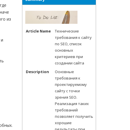
где
наче
ого из
Article Name
Технические
требования к сайту
 и
по SEO, список
основных
критериев при
ть
создании сайта
Description
Основные
требования к
проектируемому
сайту с точки
зрения SEO.
Реализация таких
требований
позволяет получить
хорошие
обных.
результаты при