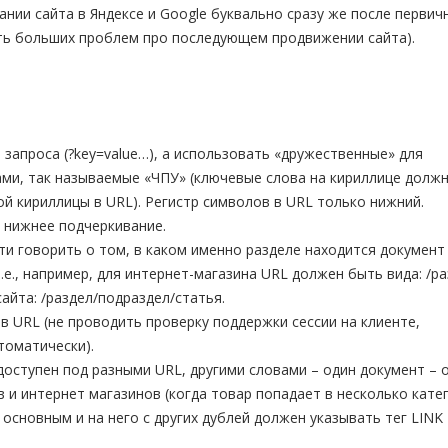
нии сайта в Яндексе и Google буквально сразу же после первич
ть больших проблем про последующем продвижении сайта).
запроса (?key=value…), а использовать «дружественные» для
ми, так называемые «ЧПУ» (ключевые слова на кириллице долж
 кириллицы в URL). Регистр символов в URL только нижний.
е нижнее подчеркивание.
и говорить о том, в каком именно разделе находится документ 
.е., например, для интернет-магазина URL должен быть вида: /ра
айта: /раздел/подраздел/статья.
в URL (не проводить проверку поддержки сессии на клиенте,
томатически).
доступен под разными URL, другими словами – один документ – 
 и интернет магазинов (когда товар попадает в несколько кате
 основным и на него с других дублей должен указывать тег LINK