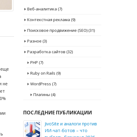
Веб-аналитика
(7)
Контекстная реклама
(9)
Поисковое продвижение (SEO)
(31)
Разное
(3)
Разработка сайтов
(32)
PHP
(7)
 еще
Ruby on Rails
(9)
а
и не
WordPress
(7)
ает
Плагины
(4)
90%
ПОСЛЕДНИЕ ПУБЛИКАЦИИ
нии
JivoSite и аналоги против
ИИ-чат-ботов – что
ть