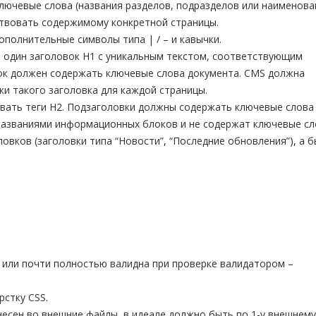
лючевые слова (названия разделов, подразделов или наименова
ствовать содержимому конкретной страницы.
ополнительные символы типа | / – и кавычки.
 один заголовок H1 с уникальным текстом, соответствующим
ок должен содержать ключевые слова документа. CMS должна
и такого заголовка для каждой страницы.
овать теги H2. Подзаголовки должны содержать ключевые слова
 названиями информационных блоков и не содержат ключевые сл
овков (заголовки типа “Новости”, “Последние обновления”), а 
 или почти полностью валидна при проверке валидатором –
рстку CSS.
ынесен во внешние файлы, в идеале должно быть по 1-у внешнем