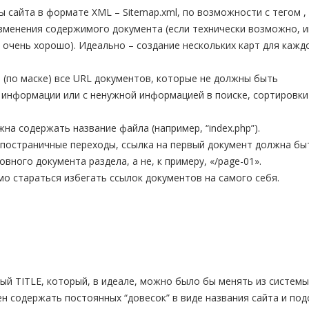
айта в формате XML – Sitemap.xml, по возможности с тегом , 
менения содержимого документа (если технически возможно, и
е очень хорошо). Идеально – создание нескольких карт для кажд
ии (по маске) все URL документов, которые не должны быть
информации или с ненужной информацией в поиске, сортировки
на содержать название файла (например, “index.php”).
 постраничные переходы, ссылка на первый документ должна бы
вного документа раздела, а не, к примеру, «/page-01».
о стараться избегать ссылок документов на самого себя.
й TITLE, который, в идеале, можно было бы менять из системы
н содержать постоянных “довесок” в виде названия сайта и под