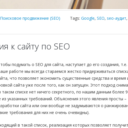
Поисковое продвижение (SEO)
Tags:
Google
,
SEO
,
seo-аудит
,
я к сайту по SEO
обы подумать о SEO для сайта, наступает до его создания, т.е.
 наше работе мы всегда стараемся жестко придерживаться списк
йта, что позволяет экономить существенные средства и время 
вкой сайта уже после того, как он запущен. Этот подход сним
 в таком списке нет ничего секретного, по нашим данным более 
 из указанных требований. Объяснения этого явления просты –
разработки сайта или они вообще не задумываются о ранжирова
акие требования для них не очень очевидны).
ходящий в такой список, реализация которых позволяет получи