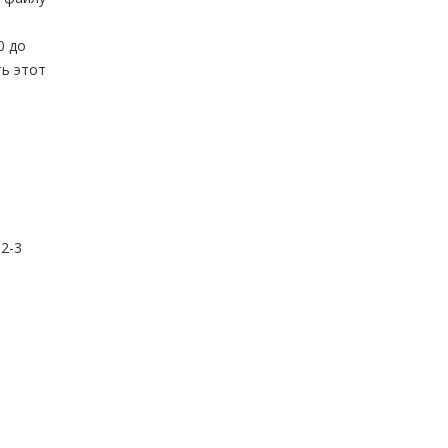
0 до
ть этот
 2-3