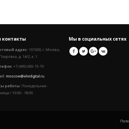
 контакты
Мы в социальных сетях
чтовый адрес:
101000, г. Москва,
 Покровка, д. 14/2, к. 1
лефон:
+7 (495) 665-15-70
il:
moscow@elvidigital.ru
сы работы:
Понедельник -
ница / 10:00 - 18:00
Поли