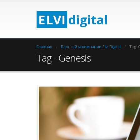
E
LV
I
digital
Главная
Блог сайта компании Elvi Digital
Tag -
Tag - Genesis